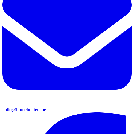
hallo@homehunters.be