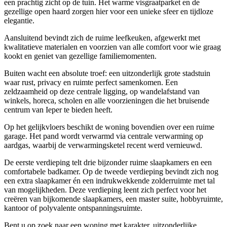
een prachtig zicht op de tuin. Het warme visgraatparket en de
gezellige open haard zorgen hier voor een unieke sfeer en tijdloze
elegantie.
Aansluitend bevindt zich de ruime leefkeuken, afgewerkt met
kwalitatieve materialen en voorzien van alle comfort voor wie graag
kookt en geniet van gezellige familiemomenten.
Buiten wacht een absolute troef: een uitzonderlijk grote stadstuin
waar rust, privacy en ruimte perfect samenkomen. Een
zeldzaamheid op deze centrale ligging, op wandelafstand van
winkels, horeca, scholen en alle voorzieningen die het bruisende
centrum van Ieper te bieden heeft.
Op het gelijkvloers beschikt de woning bovendien over een ruime
garage. Het pand wordt verwarmd via centrale verwarming op
aardgas, waarbij de verwarmingsketel recent werd vernieuwd.
De eerste verdieping telt drie bijzonder ruime slaapkamers en een
comfortabele badkamer. Op de tweede verdieping bevindt zich nog
een extra slaapkamer én een indrukwekkende zolderruimte met tal
van mogelijkheden. Deze verdieping leent zich perfect voor het
creëren van bijkomende slaapkamers, een master suite, hobbyruimte,
kantoor of polyvalente ontspanningsruimte.
Bent u op zoek naar een woning met karakter, uitzonderlijke