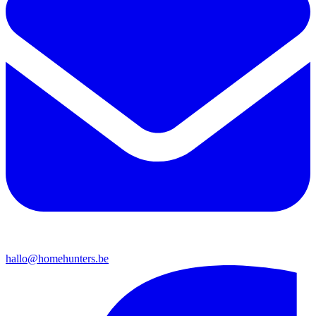
hallo@homehunters.be