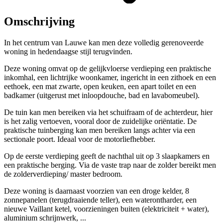
Omschrijving
In het centrum van Lauwe kan men deze volledig gerenoveerde
woning in hedendaagse stijl terugvinden.
Deze woning omvat op de gelijkvloerse verdieping een praktische
inkomhal, een lichtrijke woonkamer, ingericht in een zithoek en een
eethoek, een mat zwarte, open keuken, een apart toilet en een
badkamer (uitgerust met inloopdouche, bad en lavabomeubel).
De tuin kan men bereiken via het schuifraam of de achterdeur, hier
is het zalig vertoeven, vooral door de zuidelijke oriëntatie. De
praktische tuinberging kan men bereiken langs achter via een
sectionale poort. Ideaal voor de motorliefhebber.
Op de eerste verdieping geeft de nachthal uit op 3 slaapkamers en
een praktische berging. Via de vaste trap naar de zolder bereikt men
de zolderverdieping/ master bedroom.
Deze woning is daarnaast voorzien van een droge kelder, 8
zonnepanelen (terugdraaiende teller), een waterontharder, een
nieuwe Vaillant ketel, voorzieningen buiten (elektriciteit + water),
aluminium schrijnwerk, ...