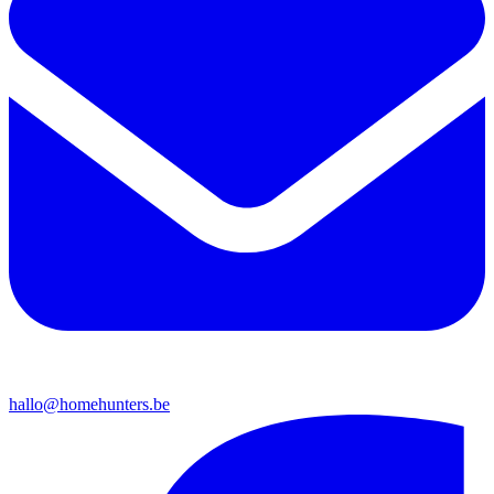
hallo@homehunters.be