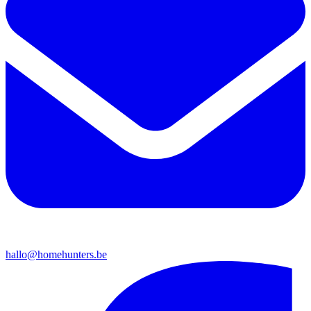
hallo@homehunters.be