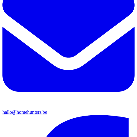
hallo@homehunters.be