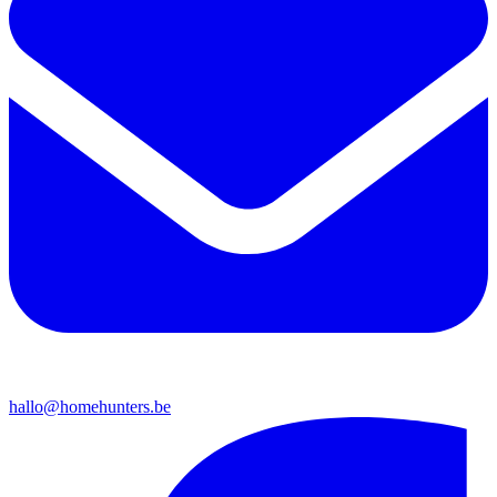
hallo@homehunters.be