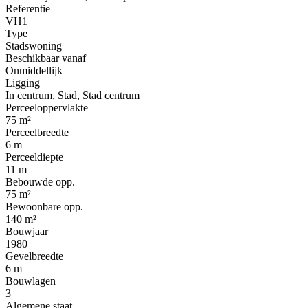
Referentie
VH1
Type
Stadswoning
Beschikbaar vanaf
Onmiddellijk
Ligging
In centrum, Stad, Stad centrum
Perceeloppervlakte
75 m²
Perceelbreedte
6 m
Perceeldiepte
11 m
Bebouwde opp.
75 m²
Bewoonbare opp.
140 m²
Bouwjaar
1980
Gevelbreedte
6 m
Bouwlagen
3
Algemene staat